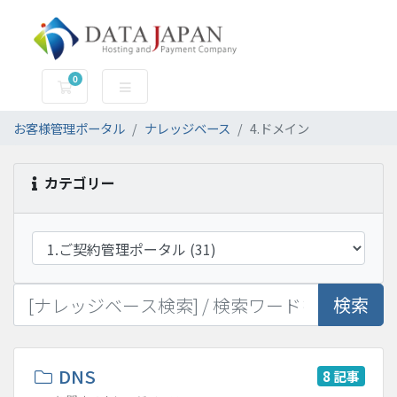
0
お申込み
お客様管理ポータル
ナレッジベース
4.ドメイン
カテゴリー
検索
DNS
8 記事